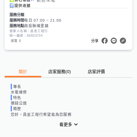
提供收據
服務分類
服務時間
每日 07:00 ~ 21:00
服務地點
南投縣埔里鎮
營業人名稱：昌金工程行
統一編號：60833734
0
瀏覽
分享
關於
店家服務
(
0
)
店家評價
專長
水電維修
特色
價錢公道
簡歷
您好，昌金工程行希望能為您服務
看更多