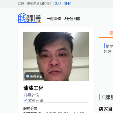
您好，歡迎來到
找師傅
！
[登入]
[註冊]
一鍵叫修 3分鐘回覆
簡
您好
免費保固
油漆工程
尚無評價
店家
歡迎來電
服務分類
店家目