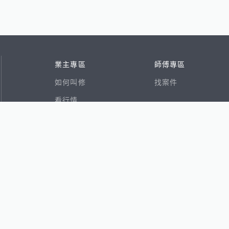
業主專區
師傅專區
如何叫修
找案件
看行情
好文章
在地專家
RSS索引
易網
香港8591寶物交易網
591租屋
591新建案
591售屋
591實價登錄