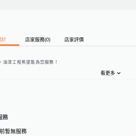
關於
店家服務
(
0
)
店家評價
歷
，
油漆工程
希望能為您服務！
看更多
服務
前暫無服務