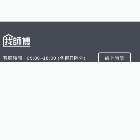
客服時間 09:00~18:00 (例假日除外)
線上詢問
客服信箱 service@945.com.tw
公司名稱 數字科技股份有限公司
追蹤我們
518熊班
518找好公司
小雞上工
台灣8591寶物交