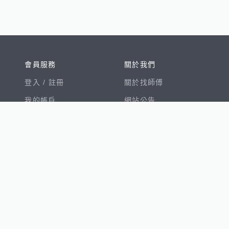
會員服務
關於我們
登入 /
註冊
關於找師傅
我的帳戶
網站公告
幫助中心
免責聲明
我有建議
服務條款
隱私權聲明
數字徵才
100室內設計
8891新車
8891購車菜單
8891中古車