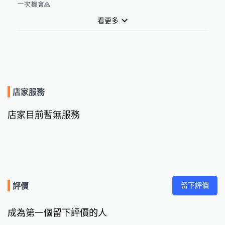
一次機會🙏
看更多
店家服務
店家目前暫無服務
留下評價
評價
成為第一個留下評價的人