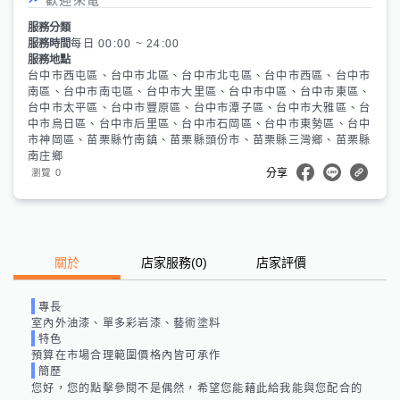
服務分類
服務時間
每日 00:00 ~ 24:00
服務地點
台中市西屯區、台中市北區、台中市北屯區、台中市西區、台中市
南區、台中市南屯區、台中市大里區、台中市中區、台中市東區、
台中市太平區、台中市豐原區、台中市潭子區、台中市大雅區、台
中市烏日區、台中市后里區、台中市石岡區、台中市東勢區、台中
市神岡區、苗栗縣竹南鎮、苗栗縣頭份市、苗栗縣三灣鄉、苗栗縣
南庄鄉
0
瀏覽
分享
關於
店家服務
(
0
)
店家評價
專長
室內外油漆、單多彩岩漆、藝術塗料
特色
預算在市場合理範圍價格內皆可承作
簡歷
您好，您的點擊參閱不是偶然，希望您能藉此給我能與您配合的