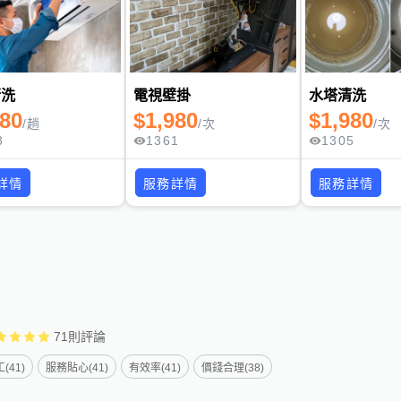
清洗
電視壁掛
水塔清洗
980
$
1,980
$
1,980
/
趟
/
次
/
次
8
1361
1305
詳情
服務詳情
服務詳情
71
則評論
(41)
服務貼心(41)
有效率(41)
價錢合理(38)