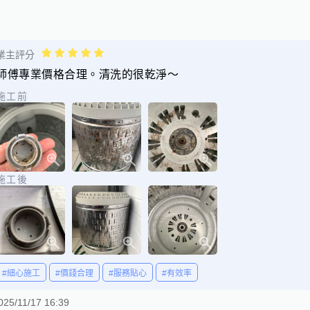
業主評分
師傅專業價格合理。清洗的很乾淨～
施工前
施工後
#細心施工
#價錢合理
#服務貼心
#有效率
025/11/17 16:39