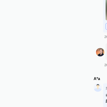
2
2
A*a