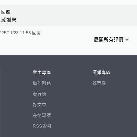
回覆
感謝您
025/11/28 11:55 回覆
展開所有評價
業主專區
師傅專區
如何叫修
找案件
看行情
好文章
在地專家
RSS索引