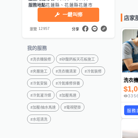
服務地點
花蓮縣、花蓮縣花蓮市
一鍵叫修
店家
12957
瀏覽
分享
我的服務
#
洗衣機裝修
#
矽酸鈣板天花板施工
#
夾層施工
#
洗衣機清潔
#
冷氣裝修
洗衣
#
冷氣安裝
#
冷氣維修保養
$
1,
335
#
冷氣灌冷媒
#
加壓馬達
#
加壓/抽水馬達
#
電視壁掛
服務
#
水塔清洗