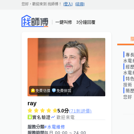
您好，歡迎來到
找師傅
！
[登入]
[註冊]
一鍵叫修 3分鐘回覆
專
水電
經
水電
特
技術 
簡
免費估價
免費保固
ray
5.0
分
(71則評價)
實名驗證
歡迎來電
服務分類
#水電維修
服務時間
每日 00:00 ~ 24:00