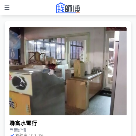
聯富水電行
尚無評價
100.0
%
接聽率