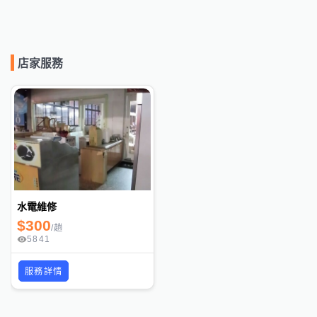
店家服務
水電維修
$
300
/
趟
5841
服務詳情