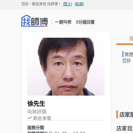
您好，歡迎來到
找師傅
！
[登入]
[註冊]
一鍵叫修 3分鐘回覆
簡
您好
徐先生
尚無評價
店家
歡迎來電
服務分類
店家目