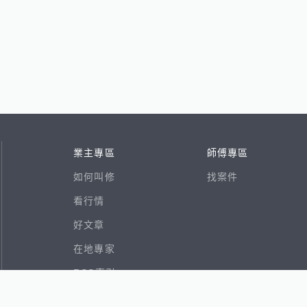
業主專區
師傅專區
如何叫修
找案件
看行情
好文章
在地專家
RSS索引