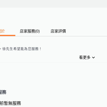
關於
店家服務
(
0
)
店家評價
歷
，
徐先生
希望能為您服務！
看更多
服務
前暫無服務