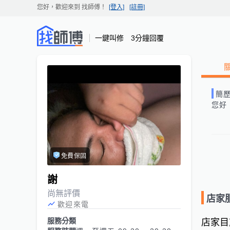
您好，歡迎來到
找師傅
！
[登入]
[註冊]
一鍵叫修 3分鐘回覆
簡
您好
免費保固
謝
尚無評價
店家
歡迎來電
服務分類
店家目