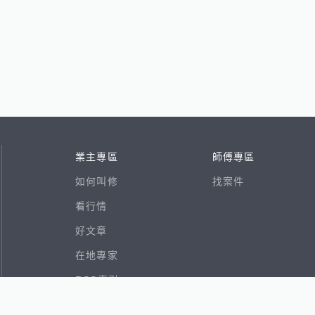
業主專區
師傅專區
如何叫修
找案件
看行情
好文章
在地專家
RSS索引