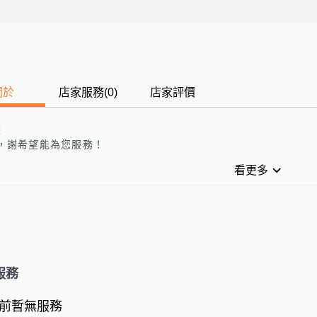
關於
店家服務
(
0
)
店家評價
歷
，
謝
希望能為您服務！
看更多
服務
前暫無服務