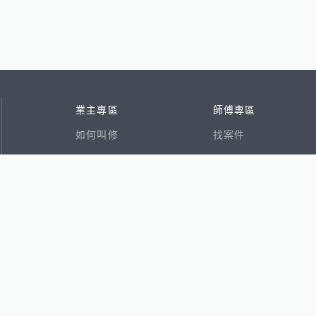
業主專區
師傅專區
如何叫修
找案件
看行情
好文章
在地專家
RSS索引