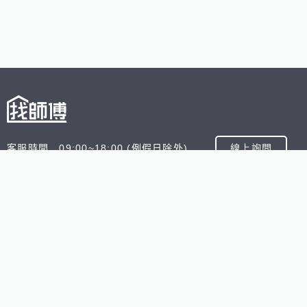
客服時間 09:00~18:00 (例假日除外)
線上詢問
客服信箱 service@945.com.tw
公司名稱 數字科技股份有限公司
追蹤我們