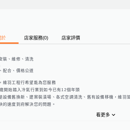
關於
店家服務
(
0
)
店家評價
長
安裝、維修、清洗
色
、配合、價格公道
歷
，維羽工程行希望能為您服務

8歲開始踏入冷氣行業到如今已有12個年頭

是設備舊換新、建案裝潢場、各式空調清洗、舊有設備移機，維羽
快的速度到府解決您的問題。
看更多