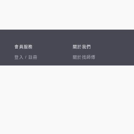
會員服務
關於我們
登入 /
註冊
關於找師傅
我的帳戶
網站公告
幫助中心
免責聲明
我有建議
服務條款
隱私權聲明
數字徵才