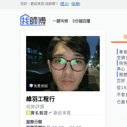
您好，歡迎來到
找師傅
！
[登入]
[註冊]
一鍵叫修 3分鐘回覆
專
空調
特
熱心
簡
您好
免費保固
從1
不管
維羽工程行
已最
尚無評價
實名驗證
歡迎來電
服務分類