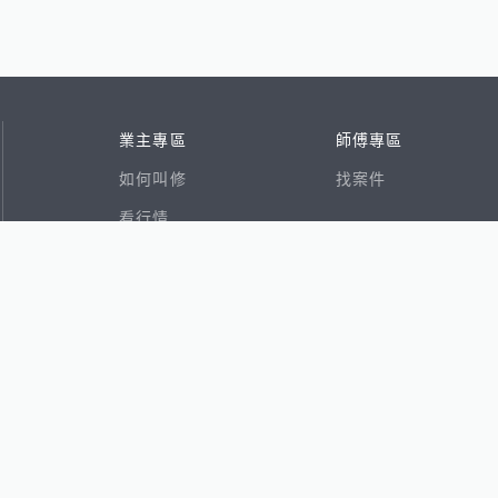
業主專區
師傅專區
如何叫修
找案件
看行情
好文章
在地專家
RSS索引
易網
香港8591寶物交易網
591租屋
591新建案
591售屋
591實價登錄