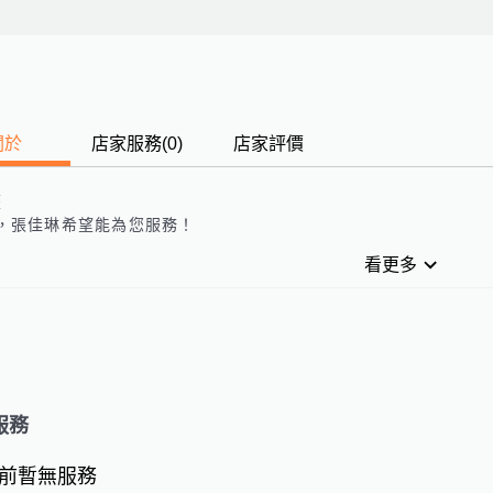
關於
店家服務
(
0
)
店家評價
歷
，
張佳琳
希望能為您服務！
看更多
服務
前暫無服務