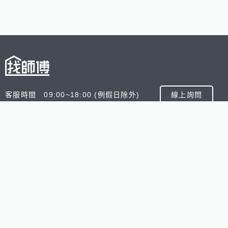
客服時間 09:00~18:00 (例假日除外)
線上詢問
客服信箱 service@945.com.tw
公司名稱 數字科技股份有限公司
追蹤我們
518熊班
518找好公司
小雞上工
台灣8591寶物交