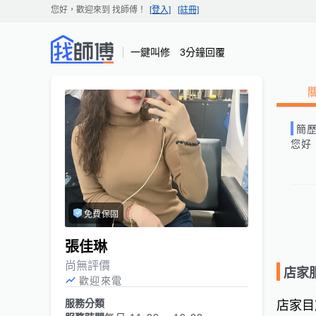
您好，歡迎來到
找師傅
！
[登入]
[註冊]
一鍵叫修 3分鐘回覆
簡
您好
免費保固
張佳琳
尚無評價
店家
歡迎來電
服務分類
店家目