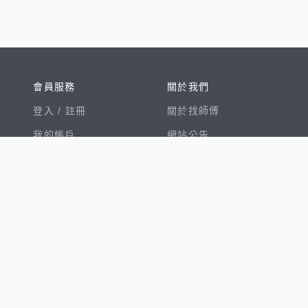
會員服務
關於我們
登入 /
註冊
關於找師傅
我的帳戶
網站公告
幫助中心
免責聲明
我有建議
服務條款
隱私權聲明
數字徵才
100室內設計
8891新車
8891購車菜單
8891中古車