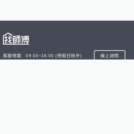
客服時間 09:00~18:00 (例假日除外)
線上詢問
客服信箱 service@945.com.tw
公司名稱 數字科技股份有限公司
追蹤我們
518熊班
518找好公司
小雞上工
台灣8591寶物交