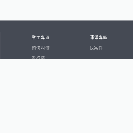
業主專區
師傅專區
如何叫修
找案件
看行情
好文章
在地專家
RSS索引
易網
香港8591寶物交易網
591租屋
591新建案
591售屋
591實價登錄