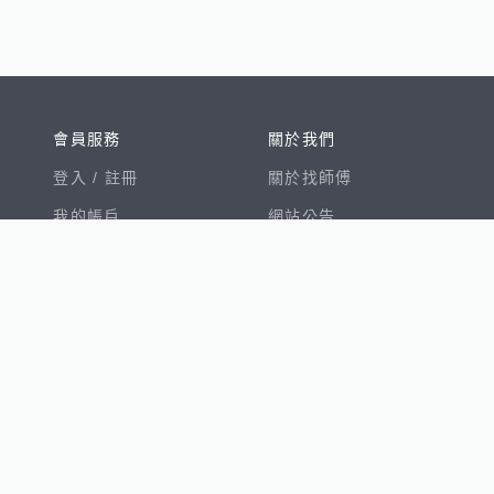
會員服務
關於我們
登入 /
註冊
關於找師傅
我的帳戶
網站公告
幫助中心
免責聲明
我有建議
服務條款
隱私權聲明
數字徵才
100室內設計
8891新車
8891購車菜單
8891中古車