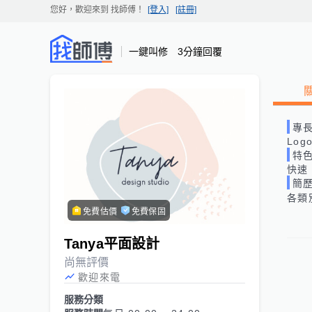
您好，歡迎來到
找師傅
！
[登入]
[註冊]
一鍵叫修 3分鐘回覆
專
Lo
特
快速
簡
各類別
免費估價
免費保固
Tanya平面設計
尚無評價
歡迎來電
服務分類