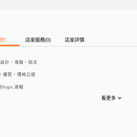
關於
店家服務
(
0
)
店家評價
長
go設計，海報，貼文
色
，優質，價格公道
歷
logo,海報
看更多