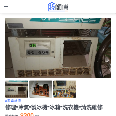
#家電維修
修理*冷氣*製冰機*冰箱*洗衣機*清洗維修
$300