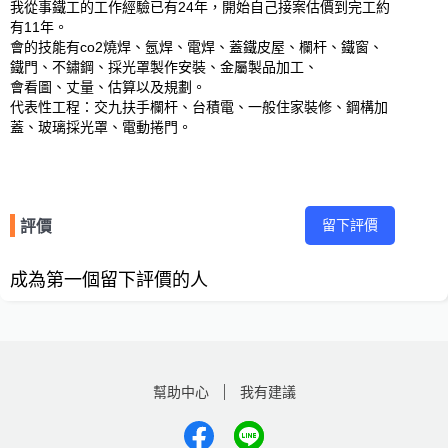
我從事鐵工的工作經驗已有24年，開始自己接案估價到完工約
有11年。

會的技能有co2燒焊、氬焊、電焊、蓋鐵皮屋、欄杆、鐵窗、
鐵門、不鏽鋼、採光罩製作安裝、金屬製品加工、

會看圖、丈量、估算以及規劃。

代表性工程：交九扶手欄杆、台積電、一般住家裝修、鋼構加
蓋、玻璃採光罩、電動捲門。
留下評價
評價
成為第一個留下評價的人
幫助中心
我有建議