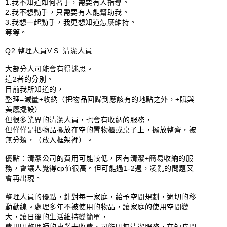
1.我不知道如何著手，需要有人指導。

2.我不想動手，只需要有人能幫助我。

3.我想一起動手，我更想知道怎麼維持。

等等。

Q2.整理人員V.S. 清潔人員

⁡

大部分人可能會有得迷思。

這2者的分別。

目前我所知道的，

整理=減量+收納（把物品回歸到應該有的地點之外，+賦與
美感擺設）

但很多業界的清潔人員，也會有收納的服務，

但僅僅是把物品擺放在空的置物櫃或桌子上，擺放整齊，被
無分類，（放入框架裡）。

⁡

優點：清潔公司的費用可能較低，因有清潔+簡易收納的服
務，會讓人覺得cp值很高。但可能過1-2週，凌亂的問題又
會再出現。

⁡

整理人員的優點，針對每一家庭，給予空間規劃，適切的移
動動線。處理多年不被使用的物品，讓家庭的使用空間變
大，讓日後的生活維持變簡單，
