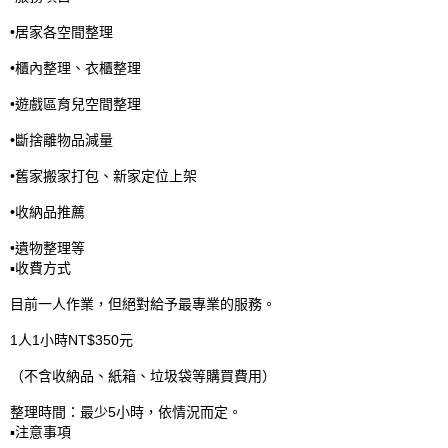
•居家各空間整理

•櫃內整理、衣櫃整理

•遊戲區育兒空間整理

•斷捨離物品減量

•舊家搬家打包、新家定位上架

•收納品推薦

•遺物整理等

▪️收費方式

目前一人作業，但絕對給予最專業的服務。

1人1小時NT$350元

（不含收納品、紙箱、垃圾袋等購買費用）

整理時間：最少5小時，依情況而定。

▪️注意事項
