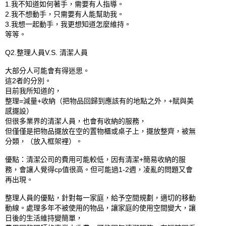
1.我不知道如何著手，需要有人指導。

2.我不想動手，只需要有人能幫助我。

3.我想一起動手，我更想知道怎麼維持。

等等。

Q2.整理人員V.S. 清潔人員

大部分人可能會有得迷思。

這2者的分別。

目前我所知道的，

整理=減量+收納（把物品回歸到應該有的地點之外，+賦與美
感擺設）

但很多業界的清潔人員，也會有收納的服務，

但僅僅是把物品擺放在空的置物櫃或桌子上，擺放整齊，被無
分類，（放入框架裡）。

優點：清潔公司的費用可能較低，因有清潔+簡易收納的服
務，會讓人覺得cp值很高。但可能過1-2週，凌亂的問題又會
再出現。

整理人員的優點，針對每一家庭，給予空間規劃，適切的移動
動線。處理多年不被使用的物品，讓家庭的使用空間變大，讓
日後的生活維持變簡單，
