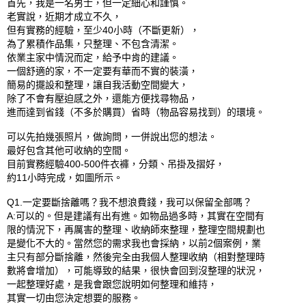
首先，我是一名男士，但一定細心和謹慎。

老實說，近期才成立不久，

但有實務的經驗，至少40小時（不斷更新），

為了累積作品集，只整理、不包含清潔。

依業主家中情況而定，給予中肯的建議。

一個舒適的家，不一定要有華而不實的裝潢，

簡易的擺設和整理，讓自我活動空間變大，

除了不會有壓迫感之外，還能方便找尋物品，

進而達到省錢（不多於購買）省時（物品容易找到）的環境。

可以先拍幾張照片，做詢問，一併說出您的想法。

最好包含其他可收納的空間。

目前實務經驗400-500件衣褲，分類、吊掛及摺好，

約11小時完成，如圖所示。

Q1.一定要斷捨離嗎？我不想浪費錢，我可以保留全部嗎？

A:可以的。但是建議有出有進。如物品過多時，其實在空間有
限的情況下，再厲害的整理、收納師來整理，整理空間規劃也
是變化不大的。當然您的需求我也會採納，以前2個案例，業
主只有部分斷捨離，然後完全由我個人整理收納（相對整理時
數將會增加），可能導致的結果，很快會回到沒整理的狀況，

一起整理好處，是我會跟您說明如何整理和維持，

其實一切由您決定想要的服務。
