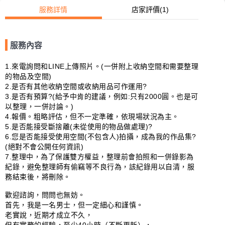
服務詳情
店家評價
(1)
服務內容
1.來電詢問和LINE上傳照片。(一併附上收納空間和需要整理
的物品及空間)

2.是否有其他收納空間或收納用品可作運用?

3.是否有預算?(給予中肯的建議，例如:只有2000圓。也是可
以整理，一併討論。)

4.報價。粗略評估，但不一定準確，依現場狀況為主。

5.是否能接受斷捨離(未從使用的物品做處理)?

6.您是否能接受使用空間(不包含人)拍攝，成為我的作品集?
(絕對不會公開任何資訊)

7.整理中，為了保護雙方權益，整理前會拍照和一併錄影為
紀錄，避免整理師有偷竊等不良行為，該紀錄用以自清，服
務結束後，將刪除。

歡迎諮詢，問問也無妨。

首先，我是一名男士，但一定細心和謹慎。

老實說，近期才成立不久，
