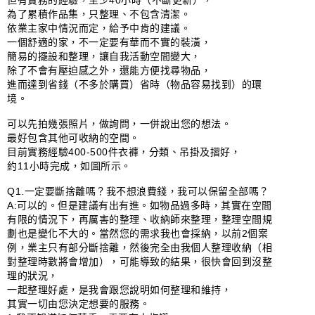
但有實務的經驗，至少40小時（不斷更新），

為了累積作品集，只整理、不包含清潔。

依業主家中情況而定，給予中肯的建議。

一個舒適的家，不一定要有華而不實的裝潢，

簡易的擺設和整理，讓自我活動空間變大，

除了不會有壓迫感之外，還能方便找尋物品，

進而達到省錢（不多於購買）省時（物品容易找到）的環
境。

可以先拍幾張照片，做詢問，一併說出您的想法。

最好包含其他可收納的空間。

目前實務經驗400-500件衣褲，分類、吊掛及摺好，

約11小時完成，如圖所示。

Q1.一定要斷捨離嗎？我不想浪費錢，我可以保留全部嗎？

A:可以的。但是建議有出有進。如物品過多時，其實在空間
有限的情況下，再厲害的整理、收納師來整理，整理空間規
劃也是變化不大的。當然您的需求我也會採納，以前2個案
例，業主只有部分斷捨離，然後完全由我個人整理收納（相
對整理時數將會增加），可能導致的結果，很快會回到沒整
理的狀況，

一起整理好處，是我會跟您說明如何整理和維持，

其實一切由您決定想要的服務。
