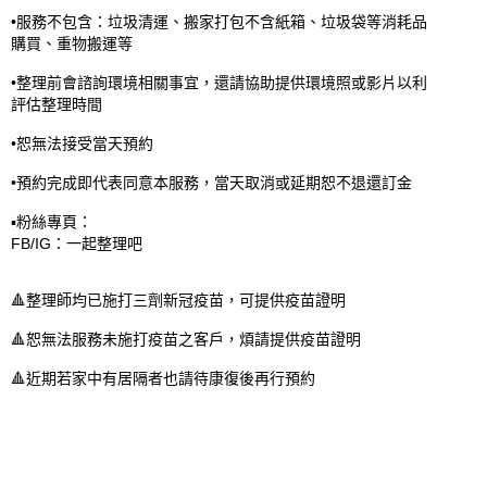
•服務不包含：垃圾清運、搬家打包不含紙箱、垃圾袋等消耗品
購買、重物搬運等

•整理前會諮詢環境相關事宜，還請協助提供環境照或影片以利
評估整理時間

•恕無法接受當天預約

•預約完成即代表同意本服務，當天取消或延期恕不退還訂金

▪️粉絲專頁：

FB/IG：一起整理吧

🔺整理師均已施打三劑新冠疫苗，可提供疫苗證明

🔺恕無法服務未施打疫苗之客戶，煩請提供疫苗證明

🔺近期若家中有居隔者也請待康復後再行預約
