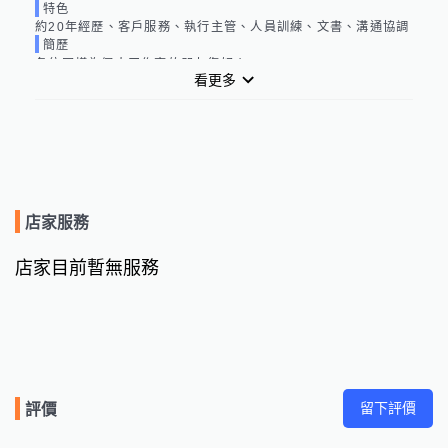
特色
約20年經歷、客戶服務、執行主管、人員訓練、文書、溝通協調
簡歷
各位同樣為個人工作室的朋友您好！：

看更多
　　我住新北市．但希望能夠可以找一間正式的工作室內，因為
工作的關係．所以想要可以找一間可以有點隱私的工作室，我是
從事創意．研發和整合的，目前看到喜歡的．都是一間４～６個
人的空間，所以．．．希望可以能夠找到，同樣是個人工作室的
會員朋友，若您也正好想要轉換地點．或是希望可以跟人分租一
間工作間的話，不知道是否可以彼此聊聊看，若是能夠在想法和
工作內容上不會有衝突到的，我很期待能夠與您一起共事喔！謝
店家服務
謝～！
店家目前暫無服務
留下評價
評價