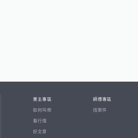
業主專區
師傅專區
如何叫修
找案件
看行情
好文章