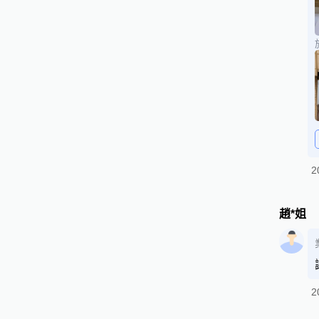
2
趙*姐
2