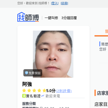
您好，歡迎來到
找師傅
！
[登入]
[註冊]
一鍵叫修 3分鐘回覆
簡
您好
免費保固
阿強
5.0
分
(2則評價)
店家
實名驗證
歡迎來電
服務分類
店家目