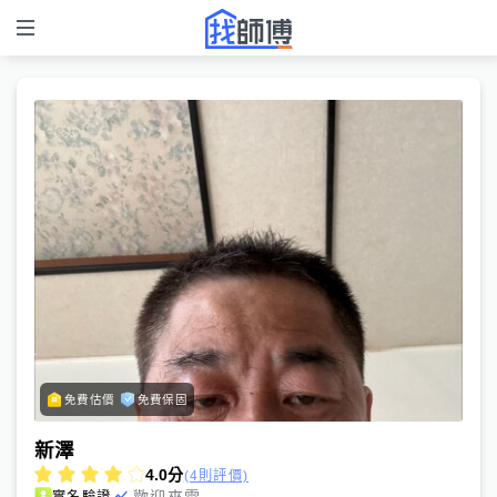
免費估價
免費保固
新澤
4.0
分
(4則評價)
歡迎來電
實名驗證