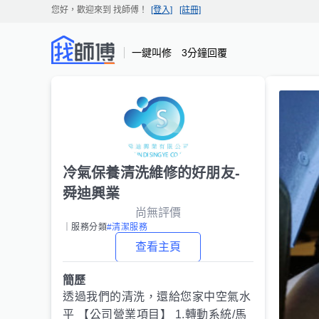
您好，歡迎來到
找師傅
！
[登入]
[註冊]
一鍵叫修 3分鐘回覆
冷氣保養清洗維修的好朋友-
舜迪興業
尚無評價
｜服務分類
#清潔服務
查看主頁
簡歷
透過我們的清洗，還給您家中空氣水
平 【公司營業項目】 1.轉動系統/馬