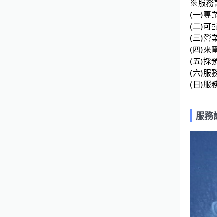
※服務說
(一)專
(二)可
(三)營業
(四)
(五)
(六)服
(日)
服務