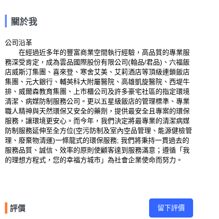
關於我
公司沿革 

　　在經過近多年的豐富商業空間執行經驗，高品質的專業服
務深受肯定，成為雲品國際股份有限公司(翰品/君品)、六福飯
店威斯汀集團、喜來登、寒舍艾美、艾莉酒店等頂級連鎖飯店
集團、元大銀行、輔英科大附屬醫院、高雄凱旋醫院、西堤牛
排、威爾森教育集團、上市櫃公司及許多豪宅社區的指定環境
清潔、病媒防制服務公司。更以五星級飯店的管理標準、專業
職人精神與天然環保又安全的藥劑，提供最安全且專案的環保
服務，讓環境更安心。而今年，我們決定將最專業的清潔病媒
防制服務延伸至全方位(空污防制及室內空品管理、能源健檢管
理、廢棄物清運)一條龍式的環保服務; 我們將秉持一貫過去的
服務品質、誠信、效率的原則使顧客達到服務滿意；遵循「我
的理想方程式，您的幸福方城市」為社會企業使命而努力。
留下評價
評價