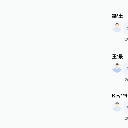
梁*土
2
王*景
2
Key***
2