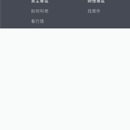
業主專區
師傅專區
如何叫修
找案件
看行情
好文章
在地專家
RSS索引
易網
香港8591寶物交易網
591租屋
591新建案
591售屋
591實價登錄
8891個人賣車
8891估價
出任務
ghts reserved