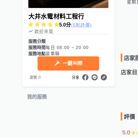
大井水電材料工程行
5.0
分
(5則評價)
歡迎來電
服務分類
服務時間
每日 08:00 ~ 20:00
服務地點
苗栗縣
店家
一鍵叫修
店家目
0
瀏覽
分享
我的服務
評價
5.0