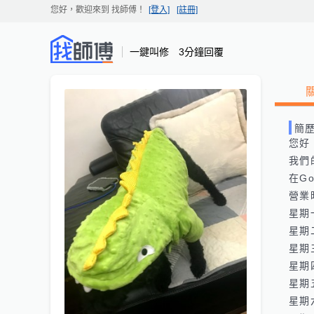
您好，歡迎來到
找師傅
！
[登入]
[註冊]
一鍵叫修 3分鐘回覆
簡
您好
我們的網
在Goo
營業
星期一:
星期二:
星期三:
星期四:
星期五:
星期六: