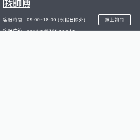
客服時間 09:00~18:00 (例假日除外)
線上詢問
客服信箱 service@945.com.tw
公司名稱 數字科技股份有限公司
追蹤我們
518熊班
518找好公司
小雞上工
台灣8591寶物交
Copyright © 2025 by Addcn Technology Co., Ltd. All Ri