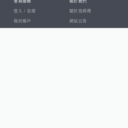
會員服務
關於我們
登入 /
註冊
關於找師傅
我的帳戶
網站公告
幫助中心
免責聲明
我有建議
服務條款
隱私權聲明
數字徵才
100室內設計
8891新車
8891購車菜單
8891中古車
鄧白氏
ESG永續標章