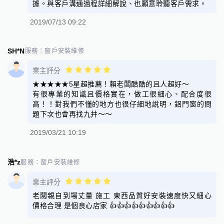
據。與客戶溝通過程詳細解說、也願意聆聽客戶需求。
2019/07/13 09:22
SH*N
服務：
窗戶安裝維修
業主評分
★★★★★5星超推薦！賴老闆酷酷的且人超好～
有很專業的知識且價格實在，做工很細心、配合度很
高！！對我們不懂的地方也很仔細地說明，鋁門窗的問
題下次也會再找九井～～
2019/03/21 10:19
浩*z
服務：
窗戶安裝維修
業主評分
老闆親自到場丈量 施工 東西品質好安裝速度快又細心
價格合理 是個良心店家 👍👍👍👍👍👍👍👍👍