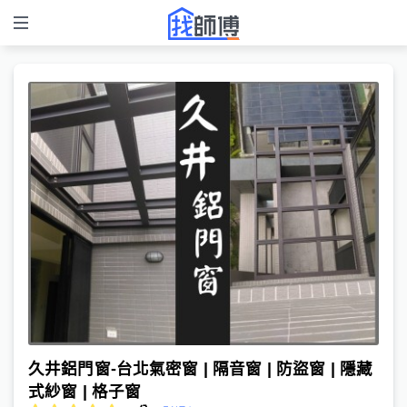
久井鋁門窗-台北氣密窗 | 隔音窗 | 防盜窗 | 隱藏
式紗窗 | 格子窗