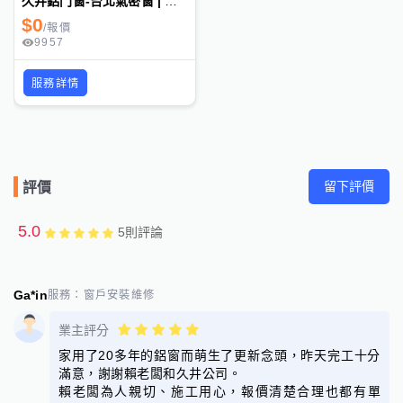
久井鋁門窗-台北氣密窗 | 隔音窗 | 防盜窗 | 隱藏式紗窗 | 格子窗
$
0
/
報價
9957
服務詳情
留下評價
評價
5.0
5
則評論
Ga*in
服務：
窗戶安裝維修
業主評分
家用了20多年的鋁窗而萌生了更新念頭，昨天完工十分
滿意，謝謝賴老闆和久井公司。
賴老闆為人親切、施工用心，報價清楚合理也都有單