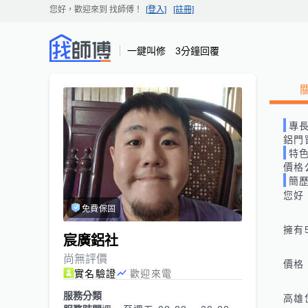
您好，歡迎來到
找師傅
！
[登入]
[註冊]
一鍵叫修 3分鐘回覆
專
鋁門
特
價格
簡
您好
免費保固
擁有
宸廣鋁社
尚無評價
價格
實名驗證
歡迎來電
服務分類
高雄