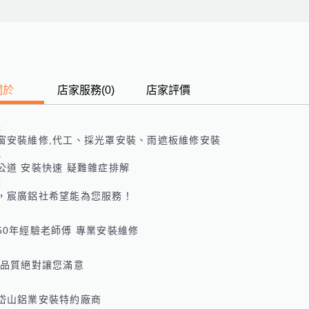
關於
店家服務
(
0
)
店家評價
長
窗安裝維修,代工、採光罩安裝、雨遮板維修安裝
色
公道 安裝快速 疑難雜症排解
歷
，宸廣鋁社希望能為您服務！

50年經驗老師傅 專業安裝維修

 品質絕對讓您滿意

岱山鋁業安裝特約廠商