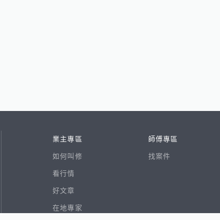
業主專區
師傅專區
如何叫修
找案件
看行情
好文章
在地專家