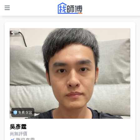
免費保固
吳彥霆
尚無評價
歡迎來電