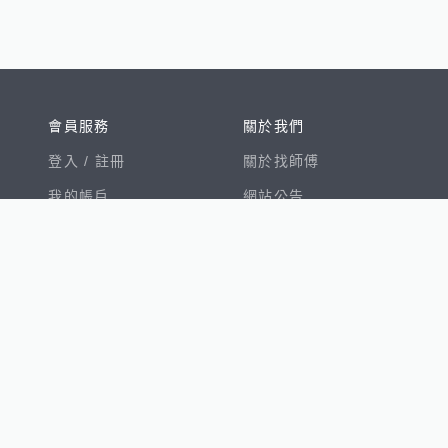
會員服務
關於我們
登入 /
註冊
關於找師傅
我的帳戶
網站公告
幫助中心
免責聲明
我有建議
服務條款
隱私權聲明
數字徵才
100室內設計
8891新車
8891購車菜單
8891中古車