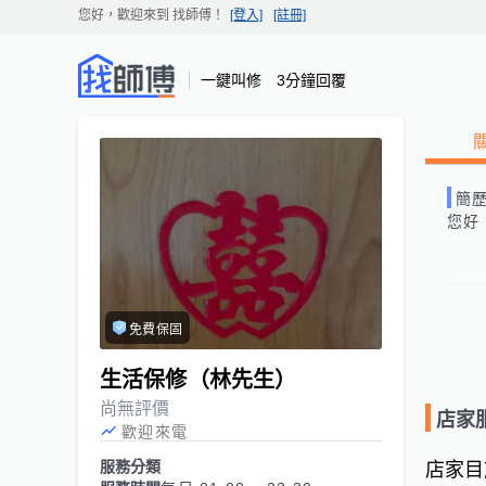
您好，歡迎來到
找師傅
！
[登入]
[註冊]
一鍵叫修 3分鐘回覆
簡
您好
免費保固
生活保修（林先生）
尚無評價
店家
歡迎來電
服務分類
店家目