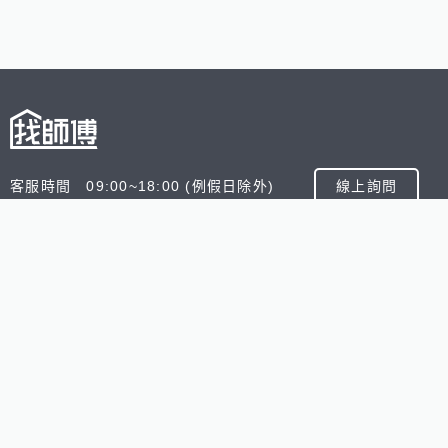
客服時間 09:00~18:00 (例假日除外)
線上詢問
客服信箱 service@945.com.tw
公司名稱 數字科技股份有限公司
追蹤我們
518熊班
518找好公司
小雞上工
台灣8591寶物交