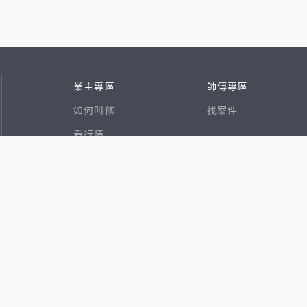
業主專區
師傅專區
如何叫修
找案件
看行情
好文章
在地專家
RSS索引
易網
香港8591寶物交易網
591租屋
591新建案
591售屋
591實價登錄