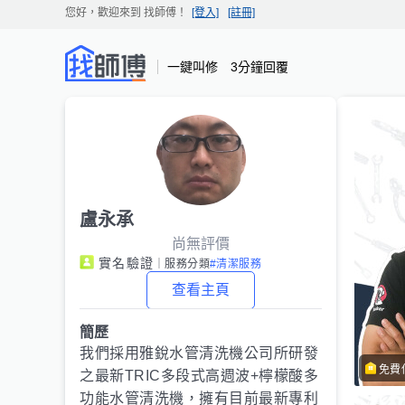
您好，歡迎來到
找師傅
！
[登入]
[註冊]
一鍵叫修 3分鐘回覆
盧永承
尚無評價
實名驗證
｜服務分類
#清潔服務
查看主頁
簡歷
我們採用雅銳水管清洗機公司所研發
免費
之最新TRIC多段式高週波+檸檬酸多
功能水管清洗機，擁有目前最新專利