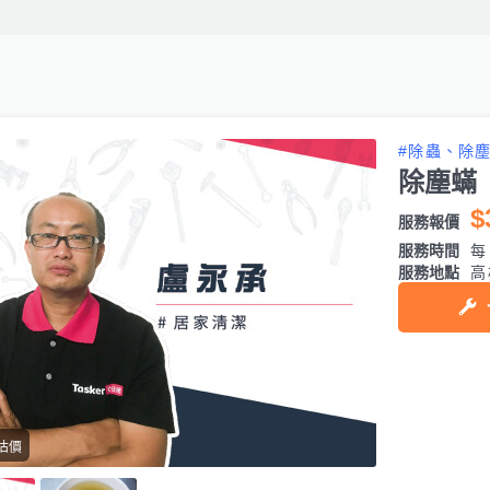
#除蟲、除
除塵蟎
$
服務報價
服務時間
每日
服務地點
高
估價