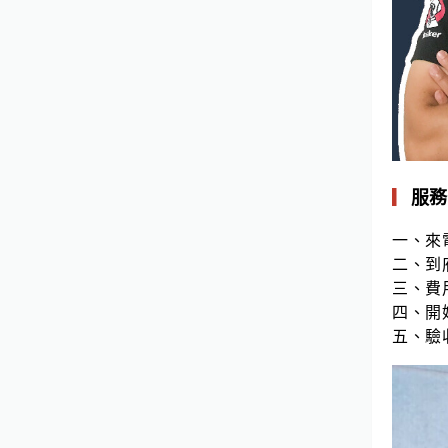
▎
服務
一、來
二、到
三、費
四、開
五、驗