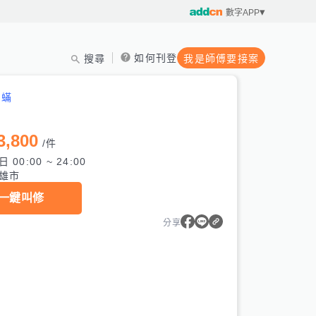
數字APP
如何刊登
搜尋
我是師傅要接案
塵蟎
3,800
/
件
 00:00 ~ 24:00
雄市
一鍵叫修
分享