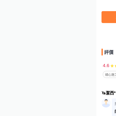
評價
4.6
細心施工
🦄潔西**