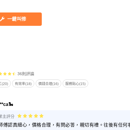
一鍵叫修
36
則評論
(20)
有效率(18)
價錢合理(16)
服務貼心(15)
*ca🐍
業主評分
師傅認真細心，價格合理，有問必答，親切有禮。往後有任何