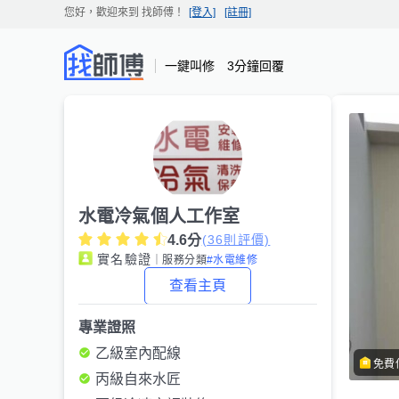
您好，歡迎來到
找師傅
！
[登入]
[註冊]
一鍵叫修 3分鐘回覆
水電冷氣個人工作室
4.6
分
(
36
則評價)
實名驗證
｜服務分類
#水電維修
查看主頁
專業證照
乙級室內配線
免費
丙級自來水匠