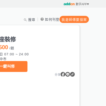
數字APP
如何刊登
搜尋
我是師傅要接案
插座裝修
500
/
趟
 07:00 ~ 24:00
中市
一鍵叫修
分享