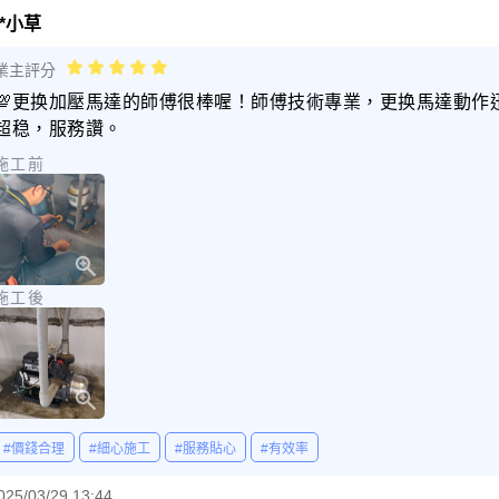
*小草
業主評分
💯更换加壓馬達的師傅很棒喔！師傅技術專業，更换馬達動作
超稳，服務讚。
施工前
施工後
#價錢合理
#細心施工
#服務貼心
#有效率
025/03/29 13:44