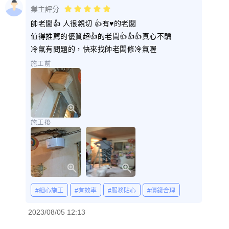
業主評分
帥老闆👍 人很親切 👍有♥️的老闆
值得推薦的優質超👍的老闆👍👍👍真心不騙
冷氣有問題的，快來找帥老闆修冷氣喔
施工前
施工後
#細心施工
#有效率
#服務貼心
#價錢合理
2023/08/05 12:13