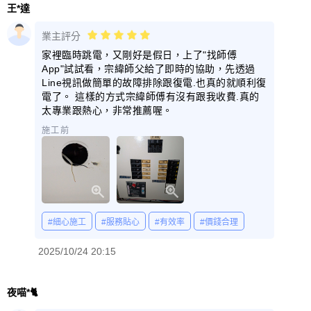
王*達
業主評分
家裡臨時跳電，又剛好是假日，上了"找師傅
App"試試看，宗緯師父給了即時的協助，先透過
Line視訊做簡單的故障排除跟復電.也真的就順利復
電了。 這樣的方式宗緯師傅有沒有跟我收費.真的
太專業跟熱心，非常推薦喔。
施工前
#細心施工
#服務貼心
#有效率
#價錢合理
2025/10/24 20:15
夜喵*🐈