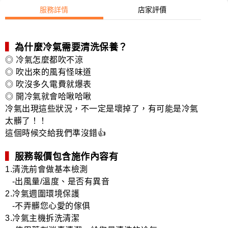
服務詳情
店家評價
▍
為什麼冷氣需要清洗保養？
◎ 冷氣怎麼都吹不涼
◎ 吹出來的風有怪味道
◎ 吹沒多久電費就爆表
◎ 開冷氣就會哈啾哈啾
冷氣出現這些狀況，不一定是壞掉了，有可能是冷氣
太髒了！！
這個時候交給我們準沒錯👍
▍
服務報價包含施作內容有
1.清洗前會做基本檢測
-出風量/溫度、是否有異音
2.冷氣週圍環境保護
-不弄髒您心愛的傢俱
3.冷氣主機拆洗清潔