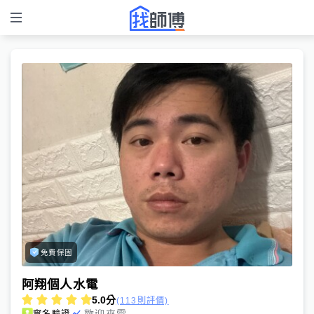
免費保固
阿翔個人水電
5.0
分
(113則評價)
歡迎來電
實名驗證