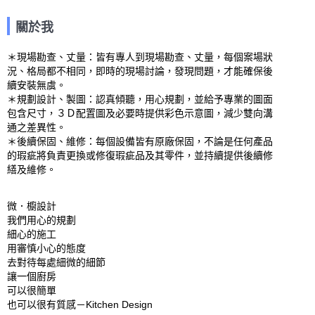
關於我
＊現場勘查、丈量：皆有專人到現場勘查、丈量，每個案場狀
況、格局都不相同，即時的現場討論，發現問題，才能確保後
續安裝無虞。

＊規劃設計、製圖：認真傾聽，用心規劃，並給予專業的圖面
包含尺寸，３Ｄ配置圖及必要時提供彩色示意圖，減少雙向溝
通之差異性。

＊後續保固、維修：每個設備皆有原廠保固，不論是任何產品
的瑕疵將負責更換或修復瑕疵品及其零件，並持續提供後續修
繕及維修。

微．櫥設計

我們用心的規劃

細心的施工

用審慎小心的態度

去對待每處細微的細節

讓一個廚房

可以很簡單

也可以很有質感－Kitchen Design