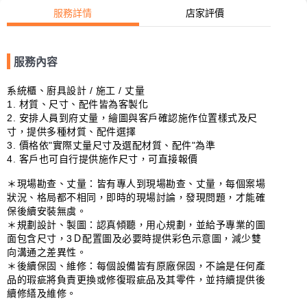
服務詳情
店家評價
服務內容
系統櫃、廚具設計 / 施工 / 丈量

1. 材質、尺寸、配件皆為客製化

2. 安排人員到府丈量，繪圖與客戶確認施作位置樣式及尺
寸，提供多種材質、配件選擇

3. 價格依"實際丈量尺寸及選配材質、配件"為準

4. 客戶也可自行提供施作尺寸，可直接報價

＊現場勘查、丈量：皆有專人到現場勘查、丈量，每個案場
狀況、格局都不相同，即時的現場討論，發現問題，才能確
保後續安裝無虞。

＊規劃設計、製圖：認真傾聽，用心規劃，並給予專業的圖
面包含尺寸，3Ｄ配置圖及必要時提供彩色示意圖，減少雙
向溝通之差異性。

＊後續保固、維修：每個設備皆有原廠保固，不論是任何產
品的瑕疵將負責更換或修復瑕疵品及其零件，並持續提供後
續修繕及維修。