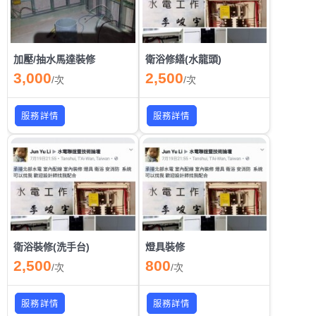
加壓/抽水馬達裝修
衛浴修繕(水龍頭)
3,000
2,500
/
次
/
次
服務詳情
服務詳情
衛浴裝修(洗手台)
燈具裝修
2,500
800
/
次
/
次
服務詳情
服務詳情