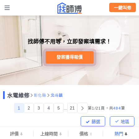
一鍵叫修
找師傅不用等，立即發案填需求！
發案獲得報價
水電維修
彰化縣
北斗鎮
1
2
3
4
5
...
21
第1/21頁，
共
484
筆
篩選
地區
評價
上線時間
價格
熱門