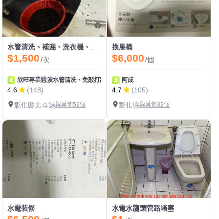
水管清洗、補漏、洗衣機、冷氣清洗
換馬桶
$1,500
$6,000
/次
/個
欣旺專業週波水管清洗、免敲打牆壁補漏、冷氣清洗、排油煙機清洗、水電維
阿成
4.6
(148)
4.7
(105)
彰化縣北斗鎮
與其他52個
彰化縣
與其他32個
水電裝修
水電水龍頭管路堵塞