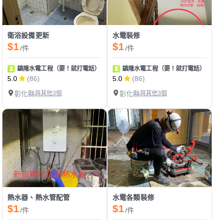
衛浴設備更新
水電裝修
$1
$1
/件
/件
鎮隆水電工程（要！就打電話）
鎮隆水電工程（要！就打電話）
5.0
(86)
5.0
(86)
彰化縣
與其他3個
彰化縣
與其他3個
熱水器、熱水管配管
水電各類裝修
$1
$1
/件
/件