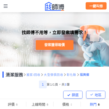
一鍵叫修
找師傅不用等，立即發案填需求！
發案獲得報價
清潔服務
搬家/回收
大型傢俱回收
彰化縣
福興鄉
1
第1/1頁，
共
3
筆
篩選
地區
評價
上線時間
價格
熱門