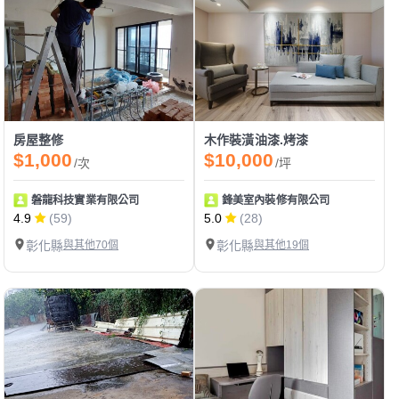
房屋整修
木作裝潢油漆.烤漆
$1,000
$10,000
/次
/坪
磐龍科技實業有限公司
鋒美室內裝修有限公司
4.9
(59)
5.0
(28)
彰化縣
與其他70個
彰化縣
與其他19個