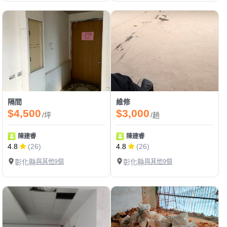
隔間
維修
$4,500
$3,000
/坪
/趟
陳建睿
陳建睿
4.8
(26)
4.8
(26)
彰化縣
與其他9個
彰化縣
與其他9個