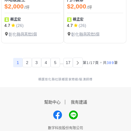
$2,000
$2,000
/坪
/坪
蔡孟宏
蔡孟宏
4.7
(26)
4.7
(26)
彰化縣
與其他5個
彰化縣
與其他5個
1
2
3
4
5
...
17
第1/17頁，
共
389
筆
精選彰化縣社頭鄉居家修繕/裝潢師傅
幫助中心
我有建議
數字科技股份有限公司