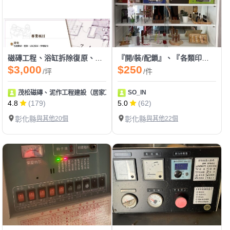
磁磚工程、浴缸拆除復原、防水工程、拆除工程
『開/裝/配鎖』、『各類印章製作』、『感應卡/遙控器拷貝』
$3,000
$250
/坪
/件
SO_IN
茂松磁磚、泥作工程建設（居家工程皆可統包）
4.8
(179)
5.0
(62)
彰化縣
與其他20個
彰化縣
與其他22個