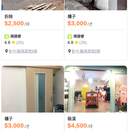
拆除
櫃子
$2,500
$3,000
/坪
/才
陳建睿
陳建睿
4.8
(26)
4.8
(26)
彰化縣
與其他9個
彰化縣
與其他9個
櫃子
裝潢
$3,000
$4,500
/才
/坪