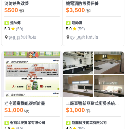
消防缺失改善
機電消防設備保養
$500
$3,500
/趟
/趟
逵師傅
逵師傅
5.0
(59)
5.0
(59)
彰化縣
與其他5個
彰化縣
與其他5個
老宅延壽機能復新計畫
工廠直營新品歐式廚房系統櫃安裝
$1,000
$1,000
/次
/件
磐龍科技實業有限公司
磐龍科技實業有限公司
4.9
(59)
4.9
(59)