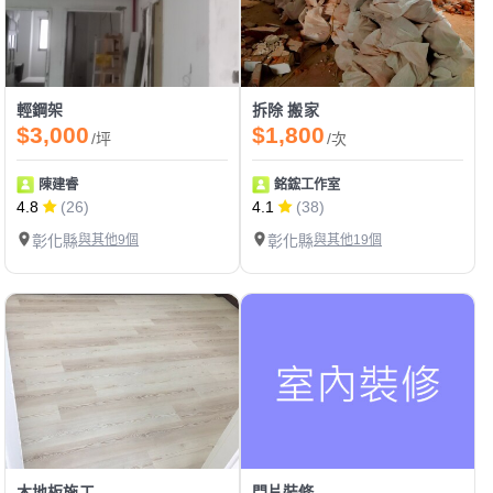
輕鋼架
拆除 搬家
$3,000
$1,800
/坪
/次
陳建睿
銘鋐工作室
4.8
(26)
4.1
(38)
彰化縣
與其他9個
彰化縣
與其他19個
木地板施工
門片裝修