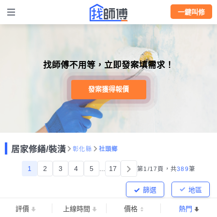
一鍵叫修
找師傅不用等，立即發案填需求！
發案獲得報價
居家修繕/裝潢
彰化縣
社頭鄉
1
2
3
4
5
...
17
第1/17頁，
共
389
筆
篩選
地區
評價
上線時間
價格
熱門