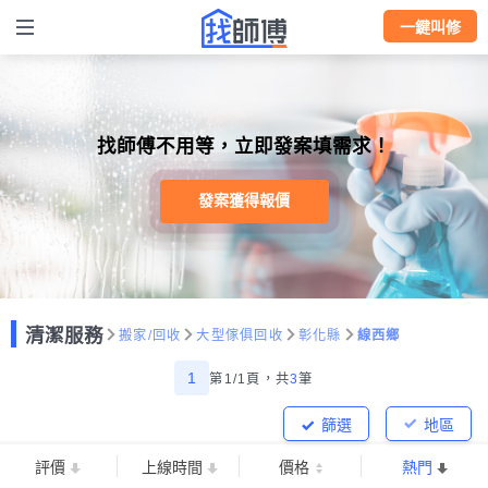
一鍵叫修
找師傅不用等，立即發案填需求！
發案獲得報價
清潔服務
搬家/回收
大型傢俱回收
彰化縣
線西鄉
1
第1/1頁，
共
3
筆
篩選
地區
評價
上線時間
價格
熱門