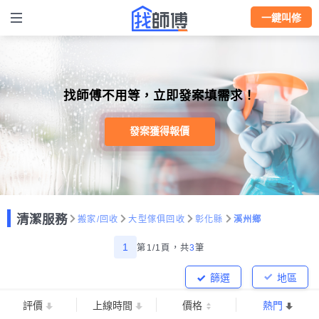
一鍵叫修
找師傅不用等，立即發案填需求！
發案獲得報價
清潔服務
搬家/回收
大型傢俱回收
彰化縣
溪州鄉
1
第1/1頁，
共
3
筆
篩選
地區
評價
上線時間
價格
熱門