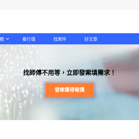
務
看行情
找案件
好文章
找師傅不用等，立即發案填需求！
發案獲得報價