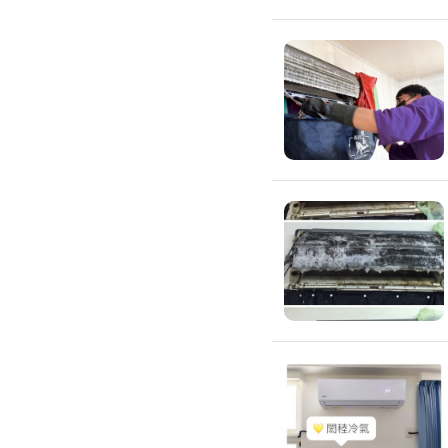
除蟲、除塵蟎
除塵蟎
除螞蟻
除蟑螂
除跳蚤
白蟻防治
滅鼠公司
除甲醛公司
搬家/回收
搬家公司
搬運家具