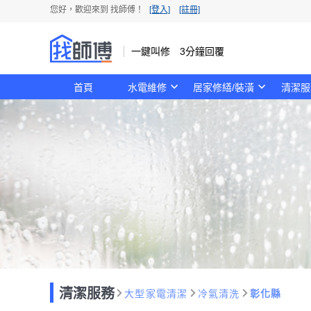
您好，歡迎來到 找師傅！
[登入]
[註冊]
一鍵叫修 3分鐘回覆
首頁
水電維修
居家修繕/裝潢
清潔服
清潔服務
大型家電清潔
冷氣清洗
彰化縣