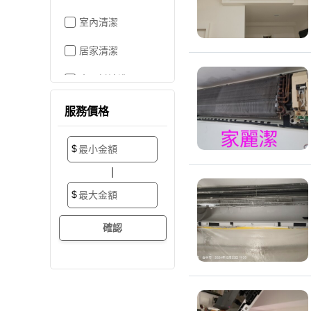
室內清潔
居家清潔
水晶燈清洗
空屋打掃
服務價格
居家收納
$
搬家/裝潢後清潔
|
大掃除
$
辦公室清潔
裝潢細清
外牆清潔
招牌清潔