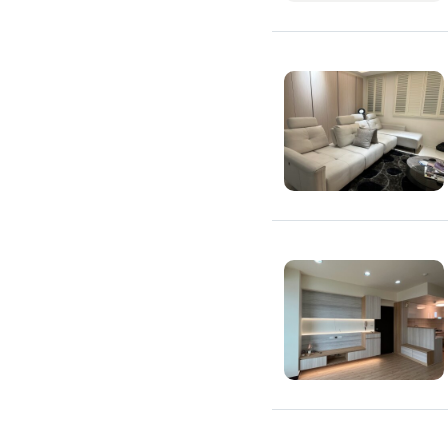
滲透硬化地坪
SPC石塑卡扣式地板
大理石地板裝潢
大理石工程
大理石維修
大理石地板清潔
水泥地板
防水地板
木地板打磨翻新
踢腳板施工
訂製地毯