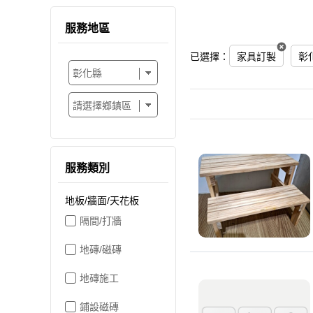
服務地區
已選擇：
家具訂製
彰
服務類別
地板/牆面/天花板
隔間/打牆
地磚/磁磚
地磚施工
鋪設磁磚