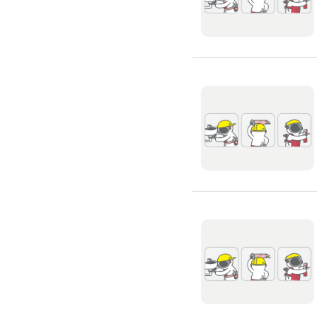
浴室油漆
壁紙施工
天花板壁紙施作
電視牆壁紙施作
文化石壁紙施作
大理石壁紙施作
清水模壁紙施作
門窗裝修
窗戶安裝維修
百葉窗裝修
鋁門窗裝修