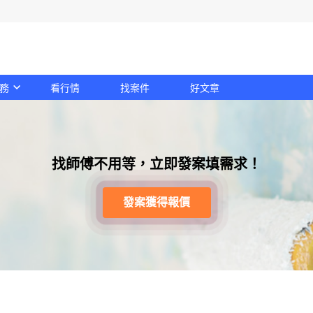
務
看行情
找案件
好文章
找師傅不用等，立即發案填需求！
發案獲得報價