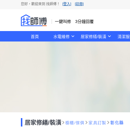
您好，歡迎來到 找師傅！
[登入]
[註冊]
一鍵叫修 3分鐘回覆
首頁
水電維修
居家修繕/裝潢
清潔服
居家修繕/裝潢
櫥櫃/傢俱
家具訂製
彰化縣