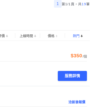
1
第1/1頁，
共
19
筆
評價
上線時間
價格
熱門
$350
/個
服務詳情
洽談後報價