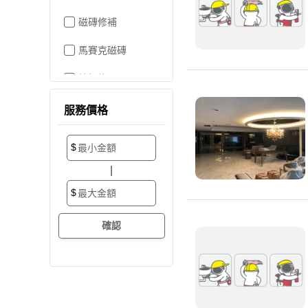
磁磚修補
馬賽克磁磚
地板施工
地板維修
服務價格
地板拋光打蠟
$
地板防滑施工
|
塑膠地板工程
$
實木地板
超耐磨地板
海島型木地板
卡扣式地板