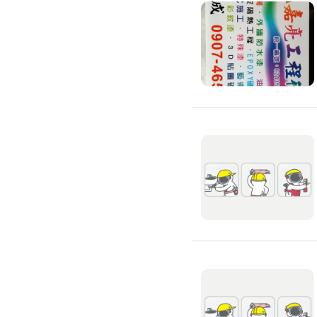
高架地板施工
輕鋼架/天花板
鑽孔/切割
泥作工程
木質裝潢
石材美容
噪音工程
油漆/壁紙
油漆粉刷
批土
房間油漆