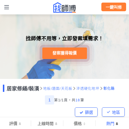
一鍵叫修
找師傅不用等，立即發案填需求！
發案獲得報價
居家修繕/裝潢
地板/牆面/天花板
滲透硬化地坪
彰化縣
1
第1/1頁，
共
18
筆
篩選
地區
評價
上線時間
價格
熱門