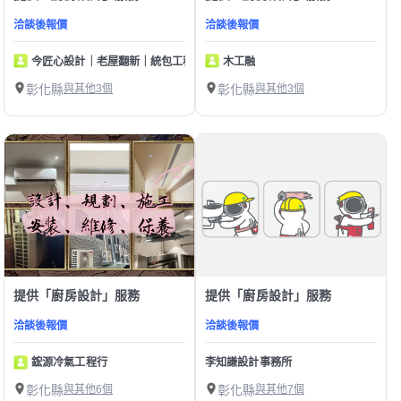
洽談後報價
洽談後報價
今匠心設計｜老屋翻新｜統包工程｜新屋裝潢
木工融
彰化縣
與其他3個
彰化縣
與其他3個
提供「廚房設計」服務
提供「廚房設計」服務
洽談後報價
洽談後報價
鋐源冷氣工程行
李知謙設計事務所
彰化縣
與其他6個
彰化縣
與其他7個