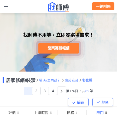
一鍵叫修
找師傅不用等，立即發案填需求！
發案獲得報價
居家修繕/裝潢
裝潢/室內設計
廚房設計
彰化縣
1
2
3
4
第1/4頁，
共
89
筆
篩選
地區
評價
上線時間
價格
熱門