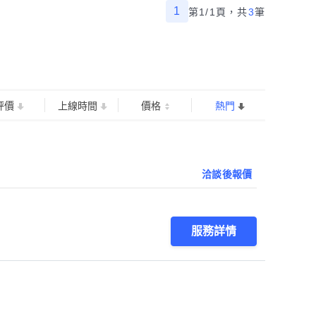
1
第1/1頁，
共
3
筆
評價
上線時間
價格
熱門
洽談後報價
服務詳情