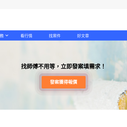
務
看行情
找案件
好文章
找師傅不用等，立即發案填需求！
發案獲得報價