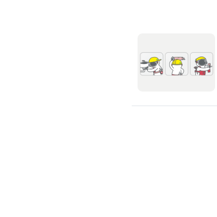
滲透硬化地坪
SPC石塑卡扣式地板
大理石地板裝潢
大理石工程
大理石維修
大理石地板清潔
水泥地板
防水地板
木地板打磨翻新
踢腳板施工
訂製地毯