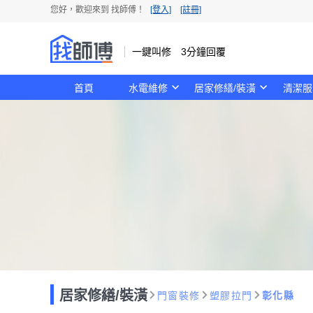
您好，歡迎來到 找師傅！
[登入]
[註冊]
一鍵叫修 3分鐘回覆
首頁
水電維修
居家修繕/裝潢
清潔服
居家修繕/裝潢
門窗裝修
塑膠拉門
彰化縣