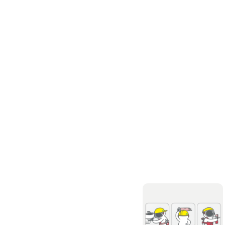
高架地板施工
輕鋼架/天花板
鑽孔/切割
泥作工程
木質裝潢
石材美容
噪音工程
油漆/壁紙
油漆粉刷
批土
房間油漆