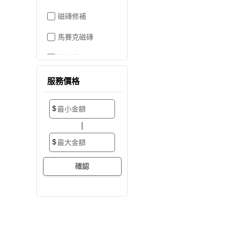
磁磚修補
馬賽克磁磚
地板施工
地板維修
服務價格
地板拋光打蠟
$
地板防滑施工
|
塑膠地板工程
$
實木地板
超耐磨地板
海島型木地板
卡扣式地板