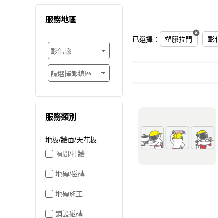
服務地區
已選擇：
塑膠拉門
彰
服務類別
地板/牆面/天花板
隔間/打牆
地磚/磁磚
地磚施工
鋪設磁磚