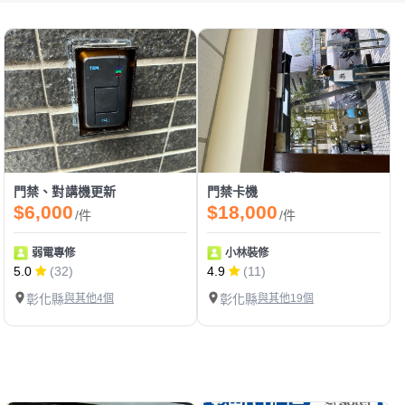
門禁、對講機更新
門禁卡機
$6,000
$18,000
/件
/件
弱電專修
小林裝修
5.0
(32)
4.9
(11)
彰化縣
與其他4個
彰化縣
與其他19個