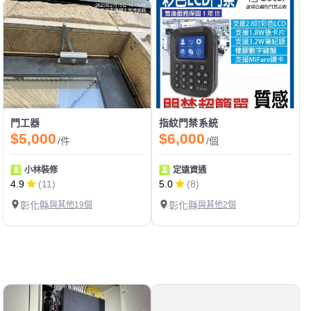
門工器
指紋門禁系統
$5,000
$6,000
/件
/個
小林裝修
定遠資通
4.9
(11)
5.0
(8)
彰化縣
與其他19個
彰化縣
與其他2個