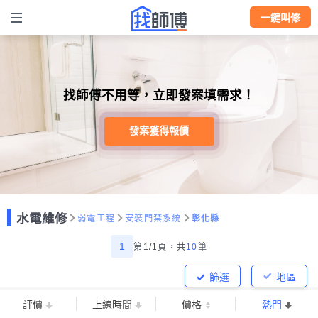
一鍵叫修
找師傅不用等，立即發案填需求！
發案獲得報價
水電維修
弱電工程
安裝門禁系統
彰化縣
1
第1/1頁，
共
10
筆
篩選
地區
評價
上線時間
價格
熱門