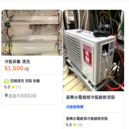
冷氣保養 清洗
$1,500
/個
空調清洗 安裝 保養
5.0
(7)
嘉義市
與其他3個
泰興水電維修冷氣維修安裝
洽談後報價
泰興水電維修冷氣維修安裝
5.0
(4)