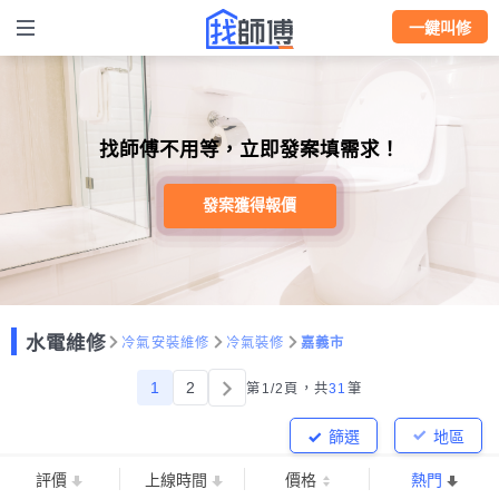
一鍵叫修
找師傅不用等，立即發案填需求！
發案獲得報價
水電維修
冷氣安裝維修
冷氣裝修
嘉義市
1
2
第1/2頁，
共
31
筆
篩選
地區
評價
上線時間
價格
熱門