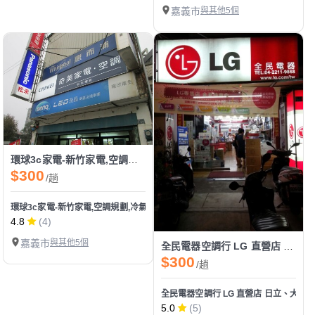
嘉義市
與其他5個
環球3c家電-新竹家電,空調規劃,冷氣安裝&家電整合批發
$300
/趟
環球3c家電-新竹家電,空調規劃,冷氣安裝&家電整合批發
4.8
(4)
嘉義市
與其他5個
全民電器空調行 LG 直營店 日立、大金、奇美、惠而浦、三菱重工、格力、優必洗 冷氣維修保
$300
/趟
全民電器空調行 LG 直營店 日立、大
5.0
(5)