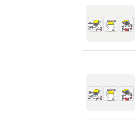
浴室油漆
壁紙施工
天花板壁紙施作
電視牆壁紙施作
文化石壁紙施作
大理石壁紙施作
清水模壁紙施作
門窗裝修
窗戶安裝維修
百葉窗裝修
鋁門窗裝修