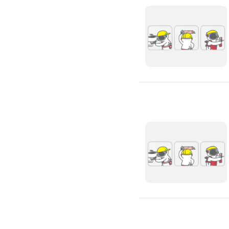
高架地板施工
輕鋼架/天花板
鑽孔/切割
泥作工程
木質裝潢
石材美容
噪音工程
油漆/壁紙
油漆粉刷
批土
房間油漆