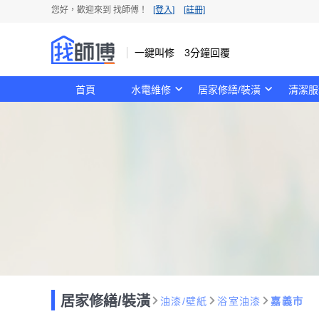
您好，歡迎來到 找師傅！
[登入]
[註冊]
一鍵叫修 3分鐘回覆
首頁
水電維修
居家修繕/裝潢
清潔服
居家修繕/裝潢
油漆/壁紙
浴室油漆
嘉義市