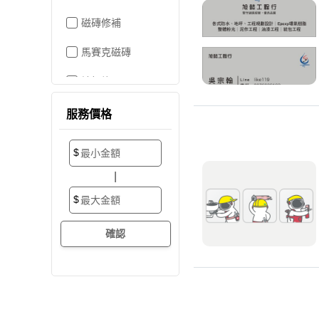
磁磚修補
馬賽克磁磚
地板施工
地板維修
服務價格
地板拋光打蠟
$
地板防滑施工
|
塑膠地板工程
$
實木地板
超耐磨地板
海島型木地板
卡扣式地板