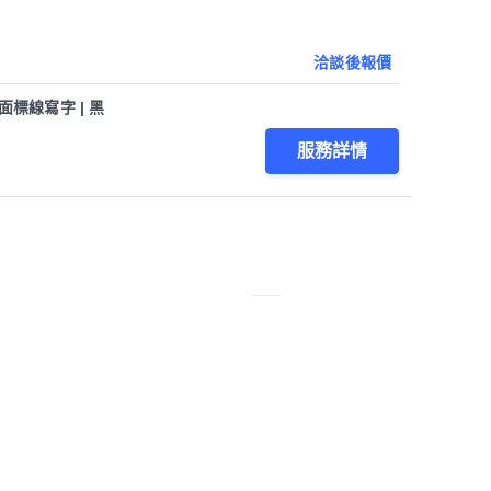
洽談後報價
面標線寫字 | 黑
服務詳情
1
第1/1頁，
共
12
筆
會員服務
關於我們