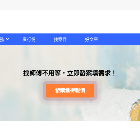
務
看行情
找案件
好文章
找師傅不用等，立即發案填需求！
發案獲得報價