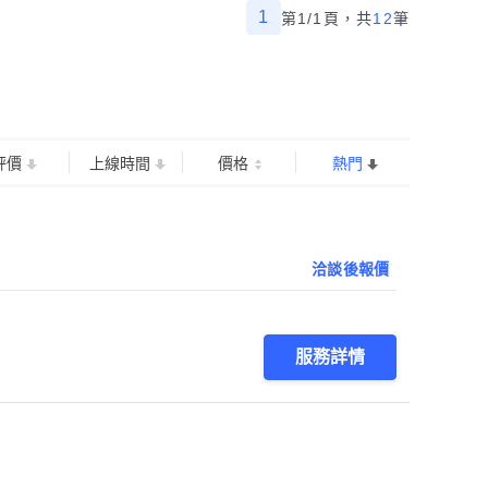
1
第1/1頁，
共
12
筆
評價
上線時間
價格
熱門
洽談後報價
服務詳情