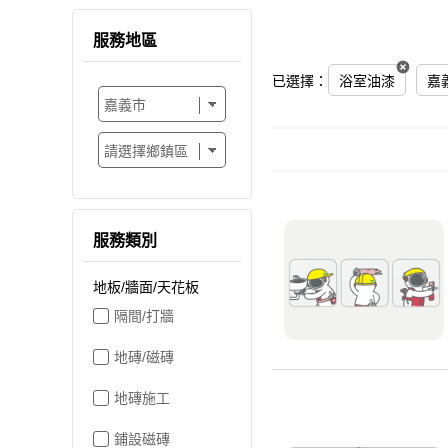
服務地區
已選擇：
浴室油漆
嘉
服務類別
地板/牆面/天花板
隔間/打牆
地磚/磁磚
地磚施工
鋪設磁磚