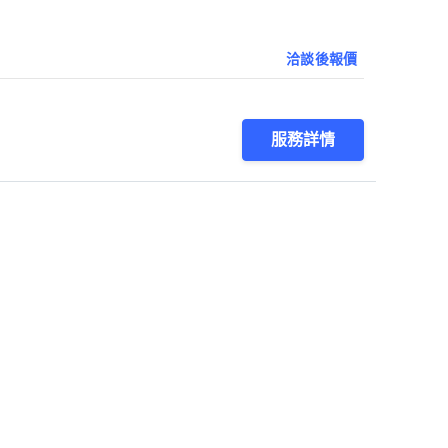
洽談後報價
服務詳情
1
第1/1頁，
共
9
筆