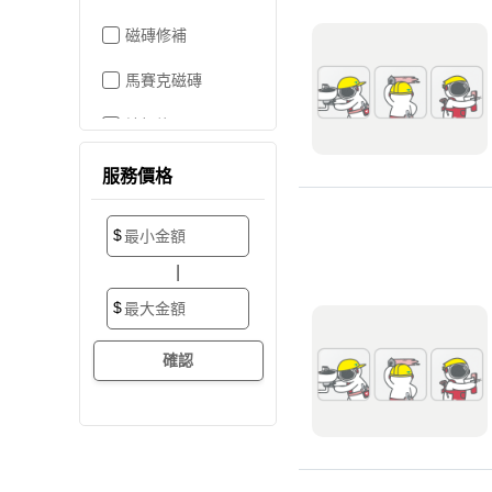
磁磚修補
馬賽克磁磚
地板施工
地板維修
服務價格
地板拋光打蠟
$
地板防滑施工
|
塑膠地板工程
$
實木地板
超耐磨地板
海島型木地板
卡扣式地板