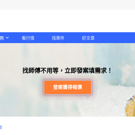
務
看行情
找案件
好文章
找師傅不用等，立即發案填需求！
發案獲得報價
市