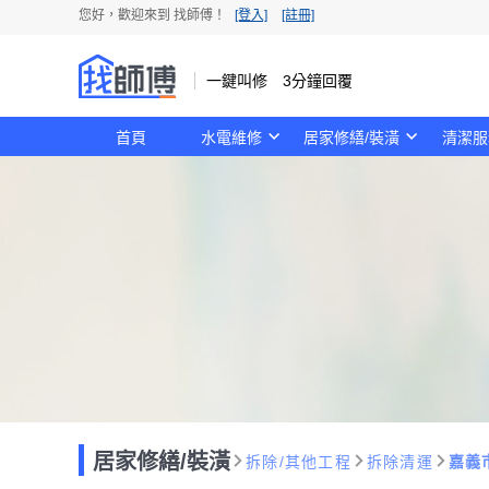
您好，歡迎來到 找師傅！
[登入]
[註冊]
一鍵叫修 3分鐘回覆
首頁
水電維修
居家修繕/裝潢
清潔服
居家修繕/裝潢
拆除/其他工程
拆除清運
嘉義