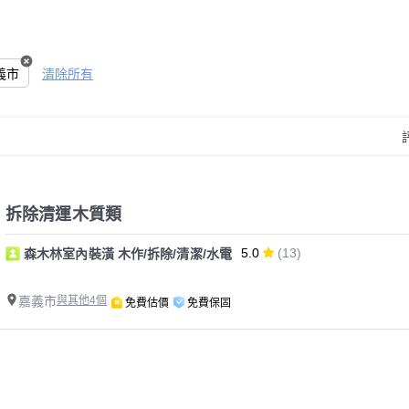
義市
清除所有
拆除清運木質類
5.0
(13)
森木林室內裝潢 木作/拆除/清潔/水電
嘉義市
與其他4個
免費估價
免費保固