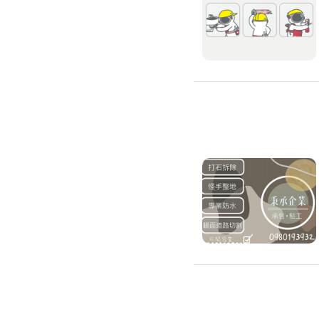
浴室油漆
壁紙施工
天花板壁紙施作
電視牆壁紙施作
文化石壁紙施作
大理石壁紙施作
清水模壁紙施作
門窗裝修
窗戶安裝維修
百葉窗裝修
鋁門窗裝修