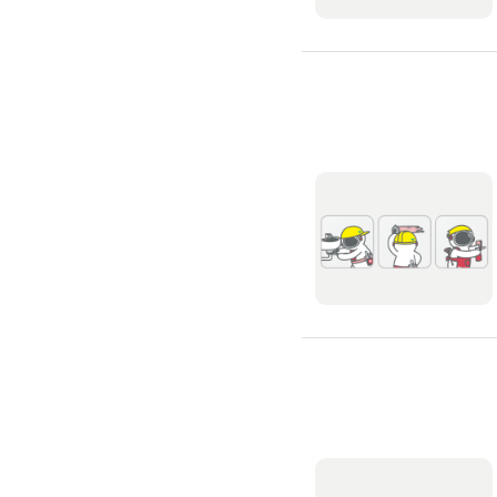
高架地板施工
輕鋼架/天花板
鑽孔/切割
泥作工程
木質裝潢
石材美容
噪音工程
油漆/壁紙
油漆粉刷
批土
房間油漆