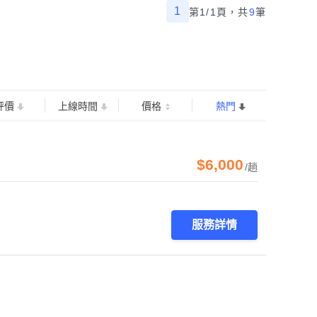
1
第1/1頁，
共
9
筆
評價
上線時間
價格
熱門
$6,000
/趟
服務詳情