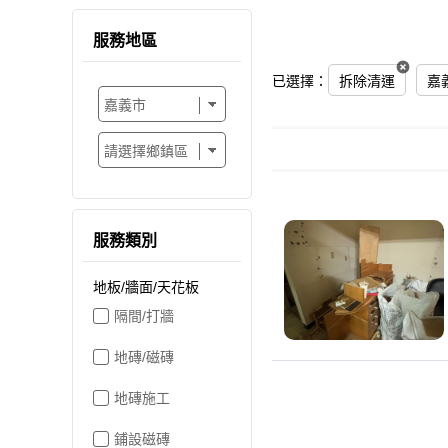
服務地區
已選擇：
拆除清運
嘉
服務類別
地板/牆面/天花板
隔間/打牆
地磚/磁磚
地磚施工
鋪設磁磚