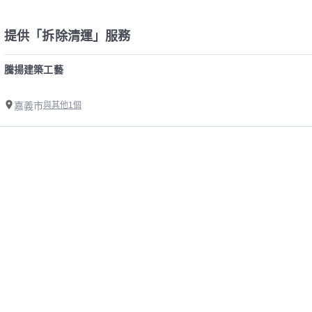
提供「拆除清運」服務
騰揚建築工藝
嘉義市
與其他1個
精選嘉義市拆除清運師傅