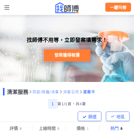
一鍵叫修
找師傅不用等，立即發案填需求！
發案獲得報價
清潔服務
防疫/除蟲/消毒
消毒公司
嘉義市
1
第1/1頁，
共
4
筆
篩選
地區
評價
上線時間
價格
熱門