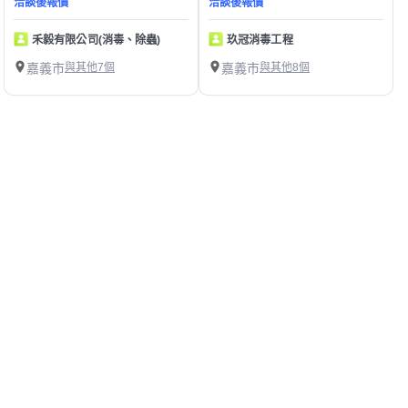
洽談後報價
洽談後報價
禾毅有限公司(消毒、除蟲)
玖冠消毒工程
嘉義市
與其他7個
嘉義市
與其他8個