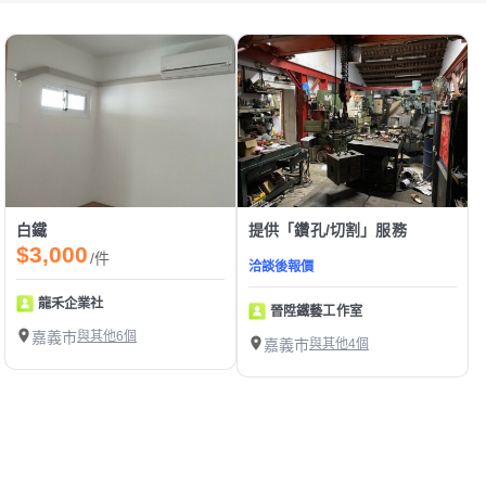
白鐵
提供「鑽孔/切割」服務
$3,000
/件
洽談後報價
龍禾企業社
晉陞鐵藝工作室
嘉義市
與其他6個
嘉義市
與其他4個