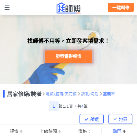
一鍵叫修
找師傅不用等，立即發案填需求！
發案獲得報價
居家修繕/裝潢
地板/牆面/天花板
鑽孔/切割
嘉義市
1
第1/1頁，
共
4
筆
篩選
地區
評價
上線時間
價格
熱門