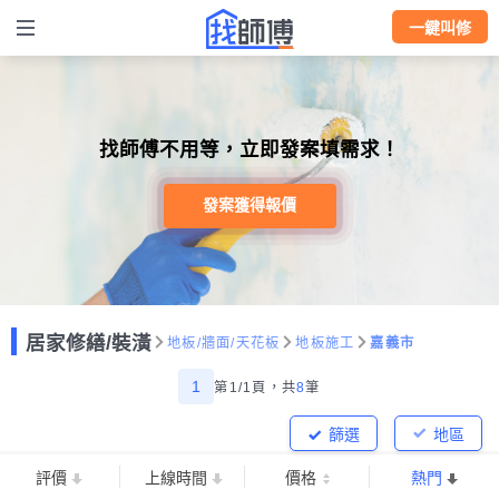
一鍵叫修
找師傅不用等，立即發案填需求！
發案獲得報價
居家修繕/裝潢
地板/牆面/天花板
地板施工
嘉義市
1
第1/1頁，
共
8
筆
篩選
地區
評價
上線時間
價格
熱門