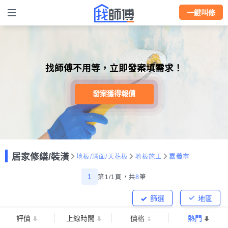
一鍵叫修
找師傅不用等，立即發案填需求！
發案獲得報價
居家修繕/裝潢
地板/牆面/天花板
地板施工
嘉義市
1
第1/1頁，
共
8
筆
篩選
地區
評價
上線時間
價格
熱門