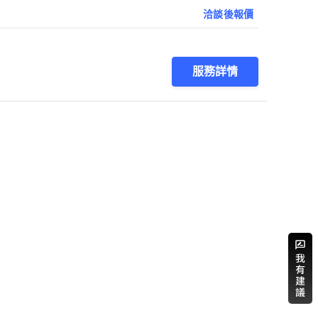
洽談後報價
服務詳情