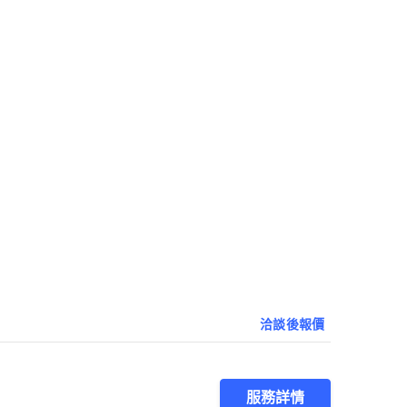
洽談後報價
服務詳情