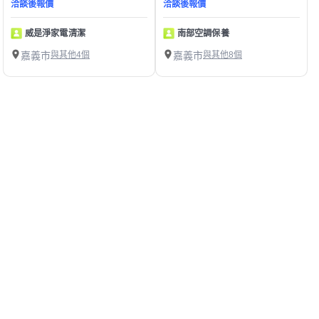
洽談後報價
洽談後報價
威是淨家電清潔
南部空調保養
嘉義市
與其他4個
嘉義市
與其他8個