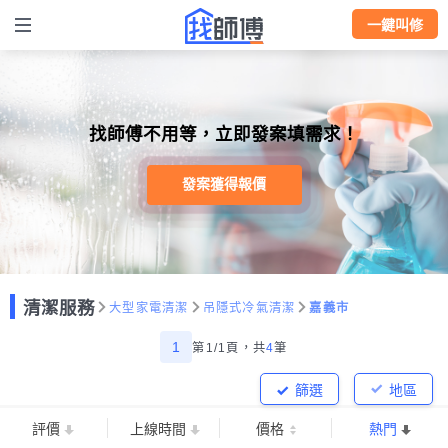
一鍵叫修
找師傅不用等，立即發案填需求！
發案獲得報價
清潔服務
大型家電清潔
吊隱式冷氣清潔
嘉義市
1
第1/1頁，
共
4
筆
篩選
地區
評價
上線時間
價格
熱門